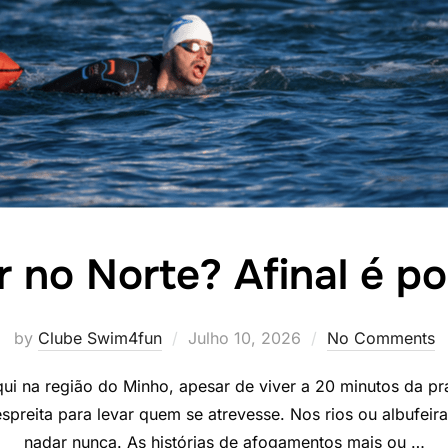
 no Norte? Afinal é po
Posted
by
Clube Swim4fun
Julho 10, 2026
No Comments
on
i na região do Minho, apesar de viver a 20 minutos da pra
espreita para levar quem se atrevesse. Nos rios ou albufei
nadar nunca. As histórias de afogamentos mais ou …