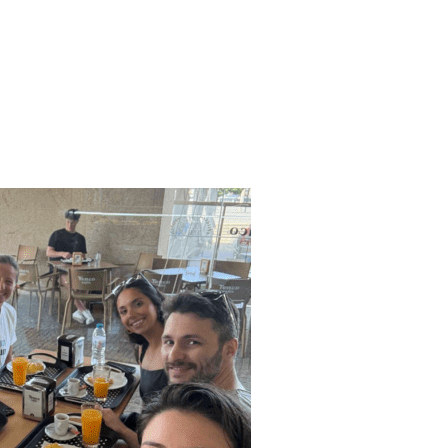
L É POSSÍVEL”