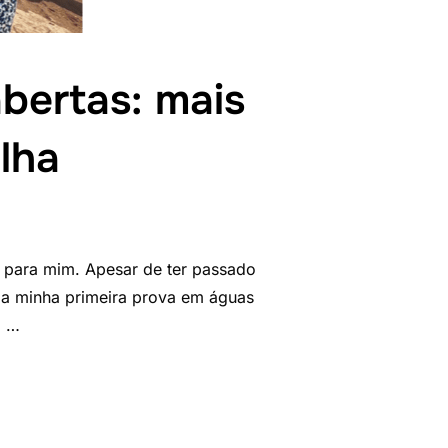
bertas: mais
lha
l para mim. Apesar de ter passado
i a minha primeira prova em águas
o …
A EM ÁGUAS ABERTAS: MAIS DO QUE APENAS UMA MEDALHA”