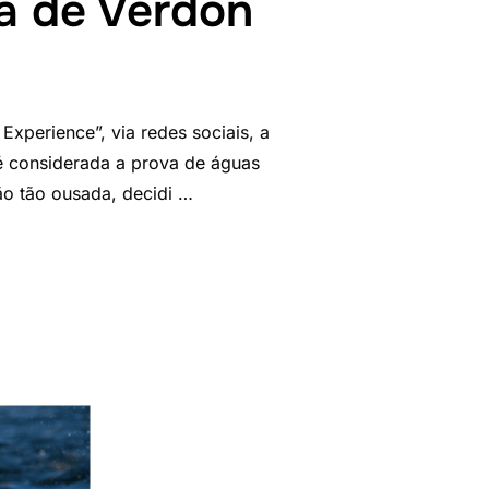
a de Verdon
perience”, via redes sociais, a
 é considerada a prova de águas
ão tão ousada, decidi …
MINHA PROVA DE VERDON”