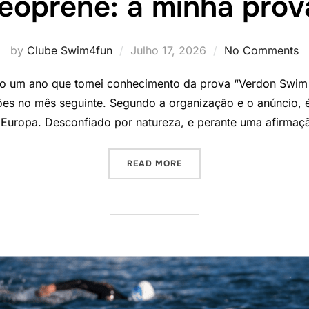
eoprene: a minha prov
Posted
by
Clube Swim4fun
Julho 17, 2026
No Comments
on
 um ano que tomei conhecimento da prova “Verdon Swim Ex
ções no mês seguinte. Segundo a organização e o anúncio,
 Europa. Desconfiado por natureza, e perante uma afirmaç
“DANTE EM NEOPRENE: A 
READ MORE