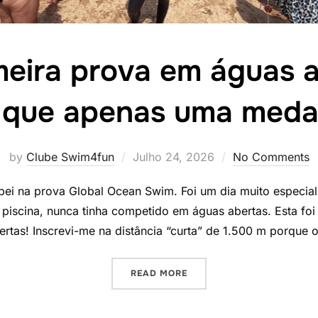
meira prova em águas a
 que apenas uma meda
Posted
by
Clube Swim4fun
Julho 24, 2026
No Comments
on
cipei na prova Global Ocean Swim. Foi um dia muito especia
 piscina, nunca tinha competido em águas abertas. Esta fo
ertas! Inscrevi-me na distância “curta” de 1.500 m porque 
“A MINHA PRIMEIRA PROV
READ MORE