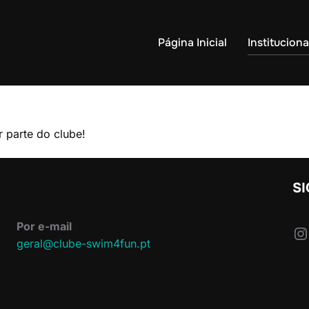
Página Inicial
Instituciona
r parte do clube!
S
Por e-mail
In
geral@clube-swim4fun.pt