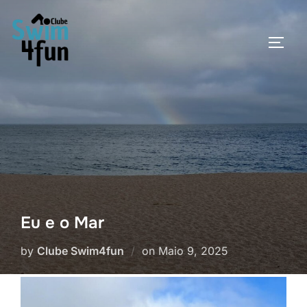
Skip
to
TOGG
content
Eu e o Mar
Posted
by
Clube Swim4fun
on
Maio 9, 2025
on