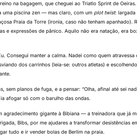
 treino na bagagem, que cheguei ao Triatlo Sprint de Oeiras
a uma piscina zen — mas claro, com um
plot twist
: largada
paçosa Praia da Torre (ironia, caso não tenham apanhado)
cas e expressões de pânico. Aquilo não era natação, era b
 Eu. Consegui manter a calma. Nadei como quem atravessa
viando dos carrinhos (leia-se: outros atletas) e escolhendo
ante.
s, sem planos de fuga, e a pensar: “Olha, afinal até sei n
ia afogar só com o barulho das ondas.
 agradecimento gigante à Bibiana — a treinadora que já m
brigada, Bibs, por me ajudares a transformar desistências e
r tudo e ir vender bolas de Berlim na praia.