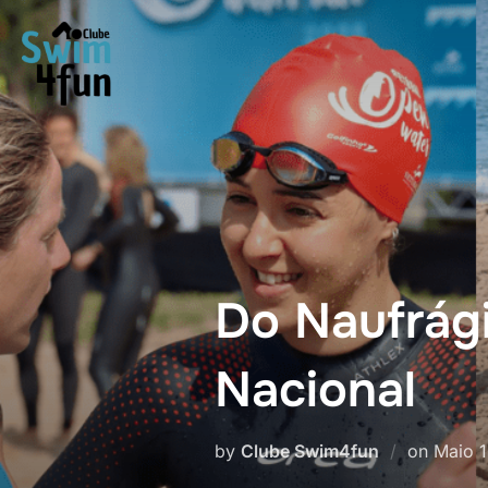
Skip
to
content
Do Naufrág
Nacional
Poste
by
Clube Swim4fun
on
Maio 1
on