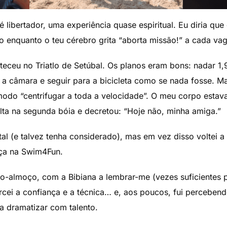
libertador, uma experiência quase espiritual. Eu diria que
ivo enquanto o teu cérebro grita “aborta missão!” a cada vag
eceu no Triatlo de Setúbal. Os planos eram bons: nadar 1,9
 a câmara e seguir para a bicicleta como se nada fosse. Ma
modo “centrifugar a toda a velocidade”. O meu corpo estav
ta na segunda bóia e decretou: “Hoje não, minha amiga.”
l (e talvez tenha considerado), mas em vez disso voltei a f
eça na Swim4Fun.
-almoço, com a Bibiana a lembrar-me (vezes suficientes p
orcei a confiança e a técnica… e, aos poucos, fui perceben
 a dramatizar com talento.