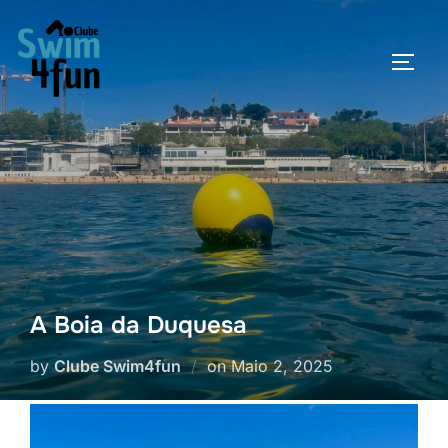
Skip
to
TOGG
content
A Boia da Duquesa
Posted
by
Clube Swim4fun
on
Maio 2, 2025
on