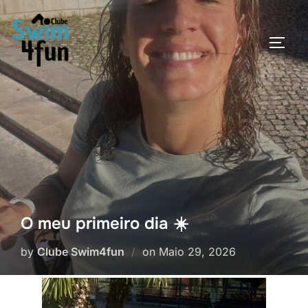
Skip
to
TOGG
content
O meu primeiro dia ☀️
Posted
by
Clube Swim4fun
on
Maio 29, 2026
on