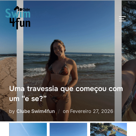
Skip
to
TOGG
content
Uma travessia que começou com
um “e se?”
Posted
by
Clube Swim4fun
on
Fevereiro 27, 2026
on