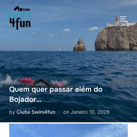
Skip
to
TOGG
content
Quem quer passar além do
Bojador…
Posted
by
Clube Swim4fun
on
Janeiro 10, 2026
on