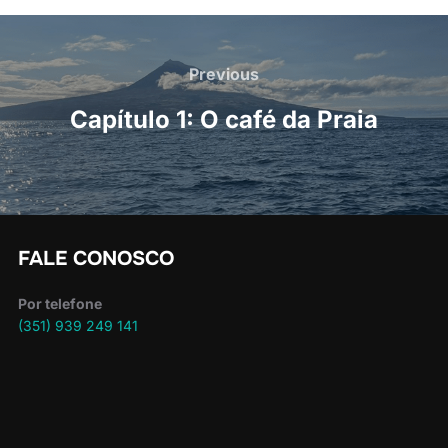
Navegação
de
Previous
Previous
artigos
Capítulo 1: O café da Praia
FALE CONOSCO
Por telefone
(351) 939 249 141