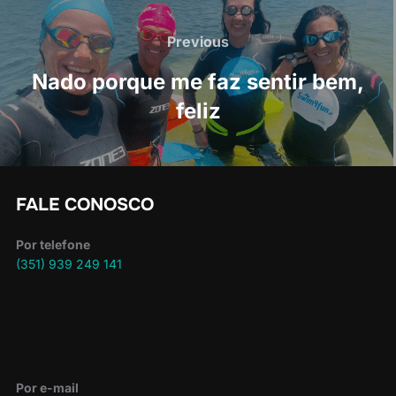
Navegação
de
Previous
Previous
artigos
Nado porque me faz sentir bem,
feliz
FALE CONOSCO
Por telefone
(351) 939 249 141
Por e-mail