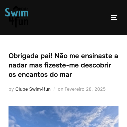
Skip
to
TOGG
content
Obrigada pai! Não me ensinaste a
nadar mas fizeste-me descobrir
os encantos do mar
Posted
by
Clube Swim4fun
on
Fevereiro 28, 2025
on