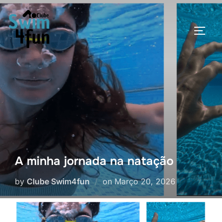
Skip
to
TOGG
content
A minha jornada na natação
Posted
by
Clube Swim4fun
on
Março 20, 2026
on