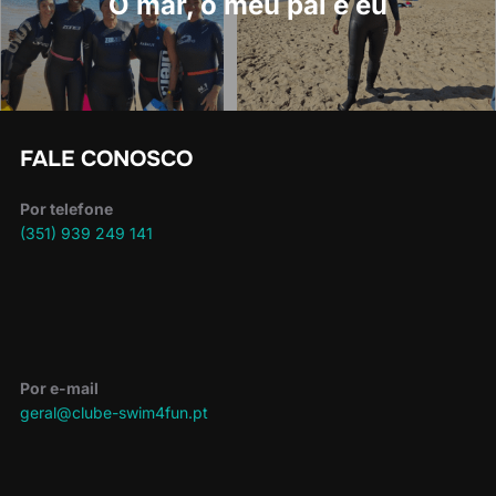
artigos
O mar, o meu pai e eu
FALE CONOSCO
Por telefone
(351) 939 249 141
Por e-mail
geral@clube-swim4fun.pt