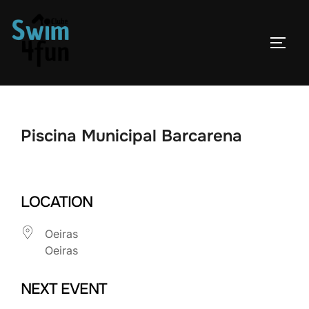
Skip
to
TOGG
content
Piscina Municipal Barcarena
LOCATION
Oeiras
Oeiras
NEXT EVENT