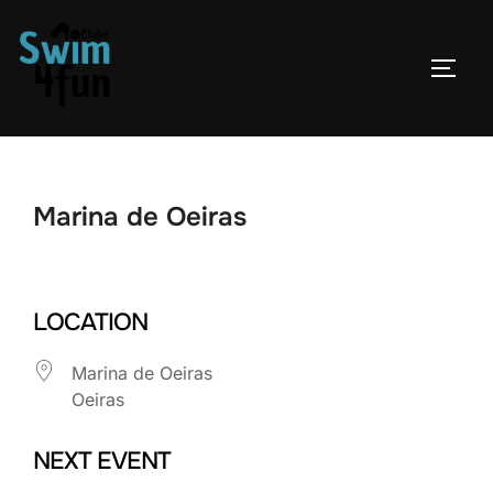
Skip
to
TOGG
content
Marina de Oeiras
LOCATION
Marina de Oeiras
Oeiras
NEXT EVENT