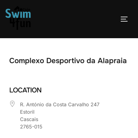
Skip
to
TOGG
content
Complexo Desportivo da Alapraia
LOCATION
R. António da Costa Carvalho 247
Estoril
Cascais
2765-015