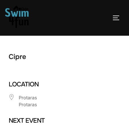
Skip
to
TOGG
content
Cipre
LOCATION
Protaras
Protaras
NEXT EVENT