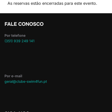
As reservas estão encerradas para este evento.
FALE CONOSCO
Por telefone
(351) 939 249 141
Por e-mail
geral@clube-swim4fun.pt