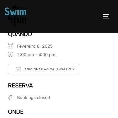
Skip
to
TOGG
content
QUANDO
Fevereiro 8, 2025
2:00 pm - 4:00 pm
ADICIONAR AO CALENDÁRIO
Download ICS
Google Calenda
RESERVA
Bookings closed
ONDE