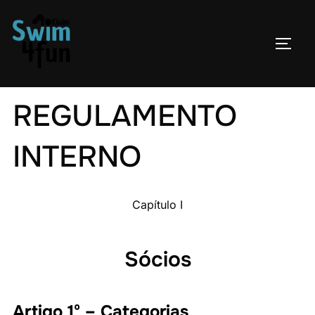
Skip
to
TOGG
content
REGULAMENTO
INTERNO
Capítulo I
Sócios
Artigo 1º – Categorias