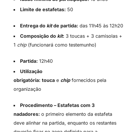
Limite de estafetas:
50
Entrega do
kit
de partida:
das 11h45 às 12h20
Composição do
kit
:
3 toucas + 3 camisolas +
1
chip
(funcionará como testemunho)
Partida:
12h40
Utilização
obrigatória:
touca
e
chip
fornecidos pela
organização
Procedimento – Estafetas com 3
nadadores:
o primeiro elemento da estafeta
deve alinhar na partida, enquanto os restantes
deverão ficar na zona definida para a