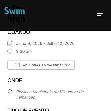
Skip
to
TOGG
content
QUANDO
Julho 9, 2026 - Julho 12, 2026
9:30 am
ADICIONAR AO CALENDÁRIO
Download ICS
Google Calenda
ONDE
Piscinas Municipais de Vila Nova de
Famalicão
TIPO DE EVENTO