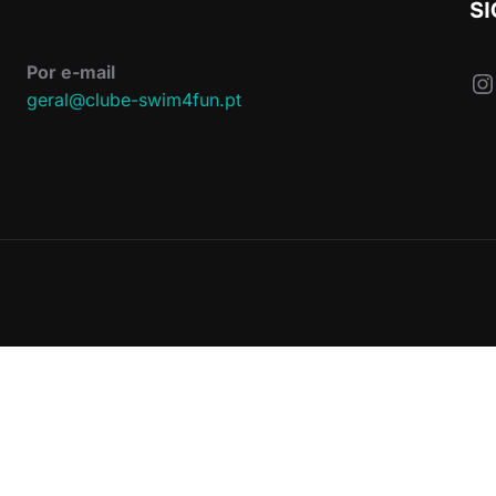
S
Por e-mail
In
geral@clube-swim4fun.pt