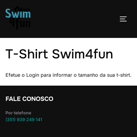
Skip
to
TOGG
content
T-Shirt Swim4fun
Efetue o Login para informar o tamanho da sua t-shirt.
FALE CONOSCO
Por telefone
(351) 939 249 141